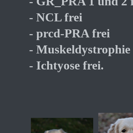
- GR_PRA 1 und 2 f
- NCL frei
- prcd-PRA frei
- Muskeldystrophie 
- Ichtyose frei.