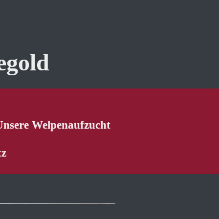
egold
Unsere Welpenaufzucht
tz