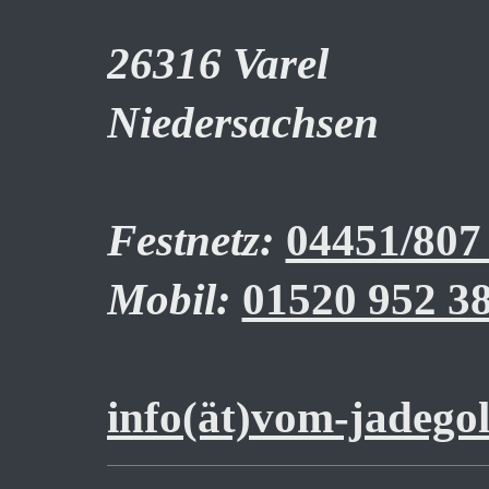
26316 Varel
Niedersachsen
Festnetz:
04451/807
Mobil:
01520 952 38
info(ät)vom-jadegol